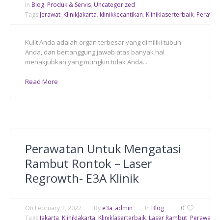
In
Blog
,
Produk & Servis
,
Uncategorized
Tags
Jerawat
,
KlinikJakarta
,
klinikkecantikan
,
Kliniklaserterbaik
,
Perawat
Kulit Anda adalah organ terbesar yang dimiliki tubuh
Anda, dan bertanggung jawab atas banyak hal
menakjubkan yang mungkin tidak Anda...
Read More
Perawatan Untuk Mengatasi
Rambut Rontok – Laser
Regrowth- E3A Klinik
On
February 2, 2022
By
e3a_admin
In
Blog
0
Tags
Jakarta
,
KlinikJakarta
,
Kliniklaserterbaik
,
Laser Rambut
,
Perawatan