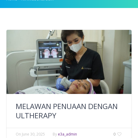
MELAWAN PENUAAN DENGAN
ULTHERAPY
On
June 30, 2025
By
e3a_admin
0