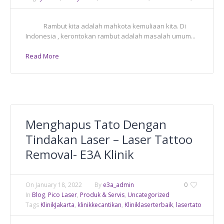
Rambut kita adalah mahkota kemuliaan kita. Di
Indonesia , kerontokan rambut adalah masalah umum...
Read More
Menghapus Tato Dengan
Tindakan Laser – Laser Tattoo
Removal- E3A Klinik
On
January 18, 2022
By
e3a_admin
0
In
Blog
,
Pico Laser
,
Produk & Servis
,
Uncategorized
Tags
KlinikJakarta
,
klinikkecantikan
,
Kliniklaserterbaik
,
lasertato