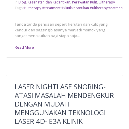
In
Blog
,
Kesehatan dan Kecantikan
,
Perawatan Kulit
,
Ultherapy
Tags
#ultherapy #treatment #klinikkecantikan #ultherapytreatment
,
E3
Tanda tanda penuaan seperti kerutan dan kulit yang
kendur dan sagging biasanya menjadi momok yang
sangat menakutkan bagi siapa saja....
Read More
LASER NIGHTLASE SNORING-
ATASI MASALAH MENDENGKUR
DENGAN MUDAH
MENGGUNAKAN TEKNOLOGI
LASER 4D- E3A KLINIK