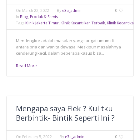
On
March 22, 2022
By
e3a_admin
0
In
Blog
,
Produk & Servis
Tags
Klinik Jakarta Timur
,
Klinik Kecantiikan Terbaik
,
Klinik Kecantikan
,
K
Mendengkur adalah masalah yang sangat umum di
antara pria dan wanita dewasa. Meskipun masalahnya
cenderung kecil, dalam beberapa kasus bisa...
Read More
Mengapa saya Flek ? Kulitku
Berbintik- Bintik Seperti Ini ?
On
February 5, 2022
By
e3a_admin
0