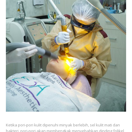
Ketika pori-pori kulit dipenuhi minyak berlebih, sel kulit mati dan
bakteri, pori-pori akan membengkak menyebabkan dinding folikel