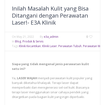
Inilah Masalah Kulit yang Bisa
Ditangani dengan Perawatan
Laser!- E3A Klinik
On
May 21, 2022
By
e3a_admin
0
In
Blog
,
Produk & Servis
Tags
Klinik Kecantikan
,
Klinik Laser
,
Perawatan Tubuh
,
Perawatan Waja
Siapa yang tidak mengenal jenis perawatan kulit
satu ini?
Ya,
LASER WAJAH
menjadi perawatan kulit populer yang
banyak diketahui khalayak. Terapi laser dapat
memperbaiki dan meregenerasi sel-sel kulit. Biasanya
terapi laser menggunakan sinar cahaya pendek yang
ditargetkan pada bagian kulit yang ingin diperbaiki.