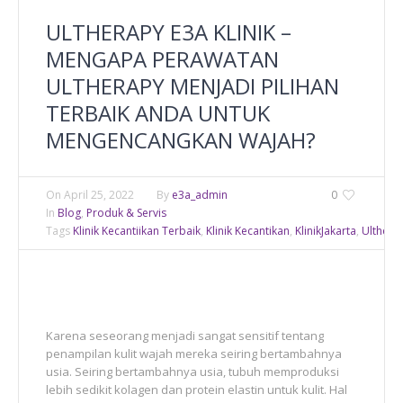
ULTHERAPY E3A KLINIK –
MENGAPA PERAWATAN
ULTHERAPY MENJADI PILIHAN
TERBAIK ANDA UNTUK
MENGENCANGKAN WAJAH?
On
April 25, 2022
By
e3a_admin
0
In
Blog
,
Produk & Servis
Tags
Klinik Kecantiikan Terbaik
,
Klinik Kecantikan
,
KlinikJakarta
,
Ulthera
Karena seseorang menjadi sangat sensitif tentang
penampilan kulit wajah mereka seiring bertambahnya
usia. Seiring bertambahnya usia, tubuh memproduksi
lebih sedikit kolagen dan protein elastin untuk kulit. Hal