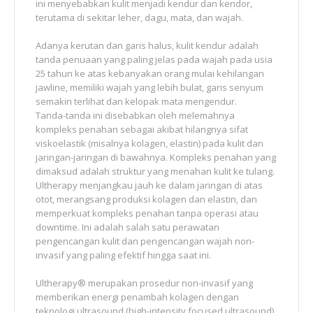
ini menyebabkan kulit menjadi kendur dan kendor,
terutama di sekitar leher, dagu, mata, dan wajah.
Adanya kerutan dan garis halus, kulit kendur adalah
tanda penuaan yang paling jelas pada wajah pada usia
25 tahun ke atas kebanyakan orang mulai kehilangan
jawline, memiliki wajah yang lebih bulat, garis senyum
semakin terlihat dan kelopak mata mengendur.
Tanda-tanda ini disebabkan oleh melemahnya
kompleks penahan sebagai akibat hilangnya sifat
viskoelastik (misalnya kolagen, elastin) pada kulit dan
jaringan-jaringan di bawahnya. Kompleks penahan yang
dimaksud adalah struktur yang menahan kulit ke tulang.
Ultherapy menjangkau jauh ke dalam jaringan di atas
otot, merangsang produksi kolagen dan elastin, dan
memperkuat kompleks penahan tanpa operasi atau
downtime. Ini adalah salah satu perawatan
pengencangan kulit dan pengencangan wajah non-
invasif yang paling efektif hingga saat ini.
Ultherapy® merupakan prosedur non-invasif yang
memberikan energi penambah kolagen dengan
teknologi ultrasound (high-intensity focused ultrasound)