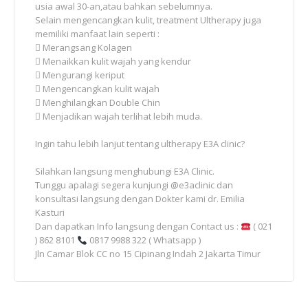
usia awal 30-an,atau bahkan sebelumnya.
Selain mengencangkan kulit, treatment Ultherapy juga
memiliki manfaat lain seperti :
 Merangsang Kolagen
 Menaikkan kulit wajah yang kendur
 Mengurangi keriput
 Mengencangkan kulit wajah
 Menghilangkan Double Chin
 Menjadikan wajah terlihat lebih muda.
Ingin tahu lebih lanjut tentang ultherapy E3A clinic?
Silahkan langsung menghubungi E3A Clinic.
Tunggu apalagi segera kunjungi @e3aclinic dan
konsultasi langsung dengan Dokter kami dr. Emilia
Kasturi
Dan dapatkan Info langsung dengan Contact us :
( 021
) 862 8101
0817 9988 322 ( Whatsapp )
Jln Camar Blok CC no 15 Cipinang Indah 2 Jakarta Timur