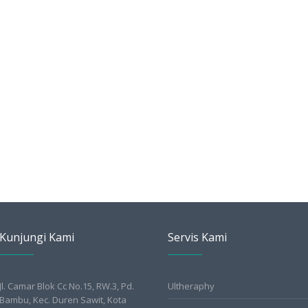
Kunjungi Kami
Servis Kami
Jl. Camar Blok Cc No.15, RW.3, Pd.
Ultheraphy
Bambu, Kec. Duren Sawit, Kota