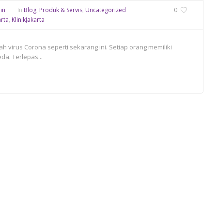
in
In
Blog
,
Produk & Servis
,
Uncategorized
0
arta
,
KlinikJakarta
h virus Corona seperti sekarang ini. Setiap orang memiliki
a. Terlepas...