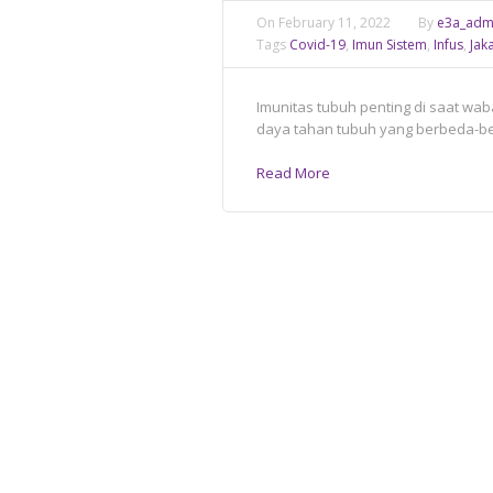
On
February 11, 2022
By
e3a_adm
Tags
Covid-19
,
Imun Sistem
,
Infus
,
Jak
Imunitas tubuh penting di saat waba
daya tahan tubuh yang berbeda-bed
Read More