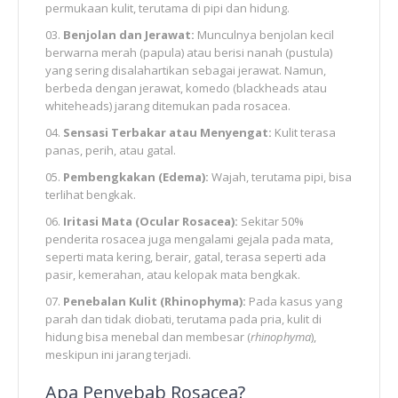
permukaan kulit, terutama di pipi dan hidung.
Benjolan dan Jerawat:
Munculnya benjolan kecil
berwarna merah (papula) atau berisi nanah (pustula)
yang sering disalahartikan sebagai jerawat. Namun,
berbeda dengan jerawat, komedo (blackheads atau
whiteheads) jarang ditemukan pada rosacea.
Sensasi Terbakar atau Menyengat:
Kulit terasa
panas, perih, atau gatal.
Pembengkakan (Edema):
Wajah, terutama pipi, bisa
terlihat bengkak.
Iritasi Mata (Ocular Rosacea):
Sekitar 50%
penderita rosacea juga mengalami gejala pada mata,
seperti mata kering, berair, gatal, terasa seperti ada
pasir, kemerahan, atau kelopak mata bengkak.
Penebalan Kulit (Rhinophyma):
Pada kasus yang
parah dan tidak diobati, terutama pada pria, kulit di
hidung bisa menebal dan membesar (
rhinophyma
),
meskipun ini jarang terjadi.
Apa Penyebab Rosacea?