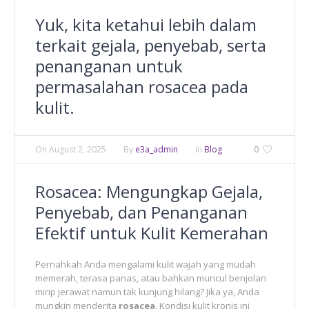
Yuk, kita ketahui lebih dalam
terkait gejala, penyebab, serta
penanganan untuk
permasalahan rosacea pada
kulit.
On
August 2, 2025
By
e3a_admin
In
Blog
0
Rosacea: Mengungkap Gejala,
Penyebab, dan Penanganan
Efektif untuk Kulit Kemerahan
Pernahkah Anda mengalami kulit wajah yang mudah
memerah, terasa panas, atau bahkan muncul benjolan
mirip jerawat namun tak kunjung hilang? Jika ya, Anda
mungkin menderita
rosacea
. Kondisi kulit kronis ini