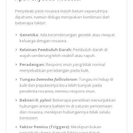
Penyebab pasti rosacea masih belum sepenuhnya
dipahami, namun diduga merupakan kombinasi dari
beberapa faktor:
Genetika:
Ada kecenderungan genetik atau riwayat
keluarga dengan rosacea.
Kelainan Pembuluh Darah:
Pembuluh darah di
wajah cenderung lebih reaktif atau rapuh.
Peradangan:
Respons imun yang tidak normal
menyebabkan peradangan pada kulit.
Tungau
Demodex folliculorum
:
Tungau ini hidup di
kulit dan populasinya bisa lebih banyak pada
penderita rosacea, memicu respons imun.
Bakteri
H. pylori
:
Beberapa penelitian menunjukkan
hubungan antara bakteri ini di saluran pencernaan
dan rosacea, meskipun hubungannya tidak selalu
konsisten.
Faktor Pemicu (Triggers):
Meskipun bukan
penyebab utama, banyak faktor yang dapat