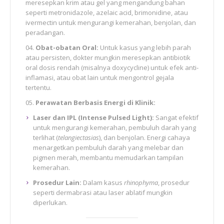
meresepkan krim atau gel yang mengandung bahan
seperti metronidazole, azelaic acid, brimonidine, atau
ivermectin untuk mengurangi kemerahan, benjolan, dan
peradangan.
Obat-obatan Oral:
Untuk kasus yang lebih parah
atau persisten, dokter mungkin meresepkan antibiotik
oral dosis rendah (misalnya doxycycline) untuk efek anti-
inflamasi, atau obat lain untuk mengontrol gejala
tertentu.
Perawatan Berbasis Energi di Klinik:
Laser dan IPL (Intense Pulsed Light):
Sangat efektif
untuk mengurangi kemerahan, pembuluh darah yang
terlihat (
telangiectasias
), dan benjolan. Energi cahaya
menargetkan pembuluh darah yang melebar dan
pigmen merah, membantu memudarkan tampilan
kemerahan.
Prosedur Lain:
Dalam kasus
rhinophyma
, prosedur
seperti dermabrasi atau laser ablatif mungkin
diperlukan.