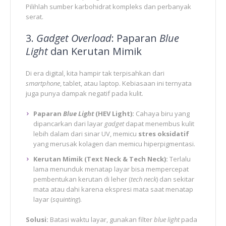
Pilihlah sumber karbohidrat kompleks dan perbanyak
serat.
3.
Gadget Overload
: Paparan
Blue
Light
dan Kerutan Mimik
Di era digital, kita hampir tak terpisahkan dari
smartphone
, tablet, atau laptop. Kebiasaan ini ternyata
juga punya dampak negatif pada kulit.
Paparan
Blue Light
(HEV Light):
Cahaya biru yang
dipancarkan dari layar
gadget
dapat menembus kulit
lebih dalam dari sinar UV, memicu
stres oksidatif
yang merusak kolagen dan memicu hiperpigmentasi.
Kerutan Mimik (Text Neck & Tech Neck):
Terlalu
lama menunduk menatap layar bisa mempercepat
pembentukan kerutan di leher (
tech neck
) dan sekitar
mata atau dahi karena ekspresi mata saat menatap
layar (
squinting
).
Solusi:
Batasi waktu layar, gunakan filter
blue light
pada