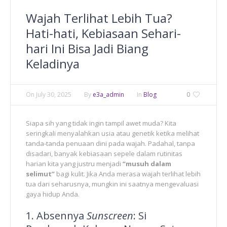
Wajah Terlihat Lebih Tua?
Hati-hati, Kebiasaan Sehari-
hari Ini Bisa Jadi Biang
Keladinya
On
July 30, 2025
By
e3a_admin
In
Blog
0
Siapa sih yang tidak ingin tampil awet muda? Kita
seringkali menyalahkan usia atau genetik ketika melihat
tanda-tanda penuaan dini pada wajah. Padahal, tanpa
disadari, banyak kebiasaan sepele dalam rutinitas
harian kita yang justru menjadi
“musuh dalam
selimut”
bagi kulit. Jika Anda merasa wajah terlihat lebih
tua dari seharusnya, mungkin ini saatnya mengevaluasi
gaya hidup Anda.
1. Absennya
Sunscreen
: Si