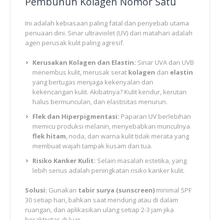
Pembunuh Kolagen Nomor Satu
Ini adalah kebiasaan paling fatal dan penyebab utama
penuaan dini. Sinar ultraviolet (UV) dari matahari adalah
agen perusak kulit paling agresif.
Kerusakan Kolagen dan Elastin:
Sinar UVA dan UVB
menembus kulit, merusak serat
kolagen
dan
elastin
yang bertugas menjaga kekenyalan dan
kekencangan kulit. Akibatnya? Kulit kendur, kerutan
halus bermunculan, dan elastisitas menurun.
Flek dan Hiperpigmentasi:
Paparan UV berlebihan
memicu produksi melanin, menyebabkan munculnya
flek hitam
, noda, dan warna kulit tidak merata yang
membuat wajah tampak kusam dan tua.
Risiko Kanker Kulit:
Selain masalah estetika, yang
lebih serius adalah peningkatan risiko kanker kulit.
Solusi:
Gunakan
tabir surya (sunscreen)
minimal SPF
30 setiap hari, bahkan saat mendung atau di dalam
ruangan, dan aplikasikan ulang setiap 2-3 jam jika
beraktivitas di luar.