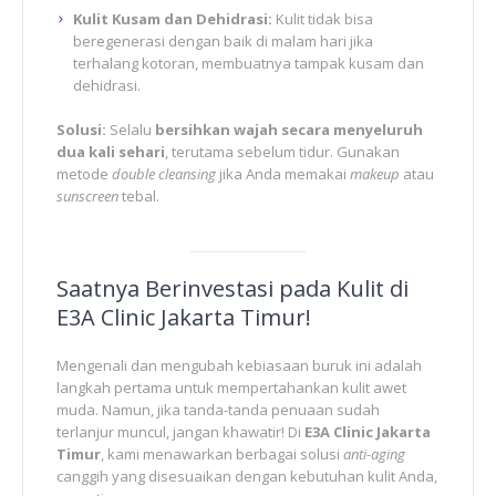
Kulit Kusam dan Dehidrasi:
Kulit tidak bisa
beregenerasi dengan baik di malam hari jika
terhalang kotoran, membuatnya tampak kusam dan
dehidrasi.
Solusi:
Selalu
bersihkan wajah secara menyeluruh
dua kali sehari
, terutama sebelum tidur. Gunakan
metode
double cleansing
jika Anda memakai
makeup
atau
sunscreen
tebal.
Saatnya Berinvestasi pada Kulit di
E3A Clinic Jakarta Timur!
Mengenali dan mengubah kebiasaan buruk ini adalah
langkah pertama untuk mempertahankan kulit awet
muda. Namun, jika tanda-tanda penuaan sudah
terlanjur muncul, jangan khawatir! Di
E3A Clinic Jakarta
Timur
, kami menawarkan berbagai solusi
anti-aging
canggih yang disesuaikan dengan kebutuhan kulit Anda,