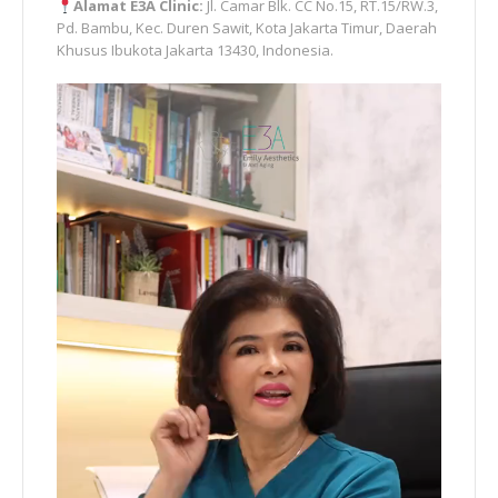
Alamat E3A Clinic:
Jl. Camar Blk. CC No.15, RT.15/RW.3,
Pd. Bambu, Kec. Duren Sawit, Kota Jakarta Timur, Daerah
Khusus Ibukota Jakarta 13430, Indonesia.