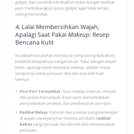
gadget
, dan sesekali istirahatkan mata dengan melihat
jauh. Pertimbangkan posisi
gadget
agar tidak terlalu
sering menunduk.
4. Lalai Membersihkan Wajah,
Apalagi Saat Pakai
Makeup
: Resep
Bencana Kulit
Ini adalah kesalahan mendasar yang sering diabaikan,
padahal dampaknya sangat besar. Tidur dengan wajah
kotor, apalagi masih memakai
makeup
, adalah resep
sempurna untuk penuaan dini dan masalah kulit
lainnya.
Pori-Pori Tersumbat:
Sisa
makeup
, kotoran, minyak,
dan polusi menumpuk di pori-pori, menyebabkan
penyumbatan, jerawat, dan pembesaran pori-pori.
Radikal Bebas:
Kotoran dan polutan yang menempel
di wajah sepanjang hari memicu produksi
radikal
bebas
yang merusak sel-sel kulit dan mempercepat
penuaan.