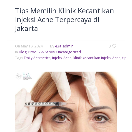
Tips Memilih Klinik Kecantikan
Injeksi Acne Terpercaya di
Jakarta
On
May 18, 2024
By
e3a_admin
0
In
Blog
,
Produk & Servis
,
Uncategorized
Tags
Emily Aesthetics
,
Injeksi Acne
,
klinik kecantikan Injeksi Acne
,
tips m