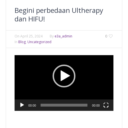
Begini perbedaan Ultherapy
dan HIFU!
On
April 25, 2024
By
e3a_admin
0
In
Blog
,
Uncategorized
Video
Player
00:00
00:00