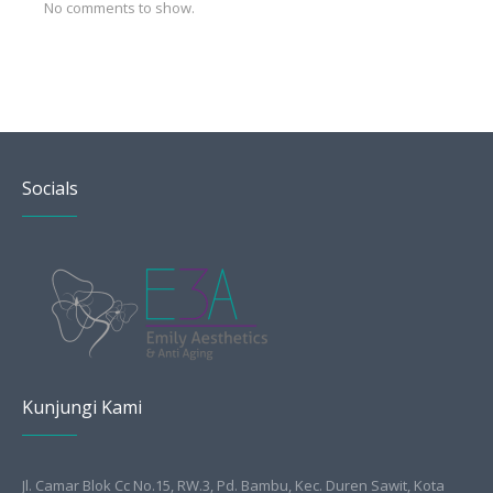
No comments to show.
Socials
Kunjungi Kami
Jl. Camar Blok Cc No.15, RW.3, Pd. Bambu, Kec. Duren Sawit, Kota