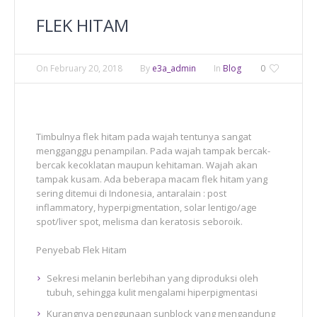
FLEK HITAM
On
February 20, 2018
By
e3a_admin
In
Blog
0
Timbulnya flek hitam pada wajah tentunya sangat
mengganggu penampilan. Pada wajah tampak bercak-
bercak kecoklatan maupun kehitaman. Wajah akan
tampak kusam. Ada beberapa macam flek hitam yang
sering ditemui di Indonesia, antaralain : post
inflammatory, hyperpigmentation, solar lentigo/age
spot/liver spot, melisma dan keratosis seboroik.
Penyebab Flek Hitam
Sekresi melanin berlebihan yang diproduksi oleh
tubuh, sehingga kulit mengalami hiperpigmentasi
Kurangnya penggunaan sunblock yang mengandung