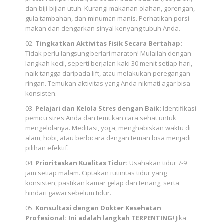
dan biji-bijian utuh. Kurangi makanan olahan, gorengan,
gula tambahan, dan minuman manis. Perhatikan porsi
makan dan dengarkan sinyal kenyang tubuh Anda.
Tingkatkan Aktivitas Fisik Secara Bertahap:
Tidak perlu langsung berlari maraton! Mulailah dengan
langkah kecil, seperti berjalan kaki 30 menit setiap hari,
naik tangga daripada lift, atau melakukan peregangan
ringan. Temukan aktivitas yang Anda nikmati agar bisa
konsisten.
Pelajari dan Kelola Stres dengan Baik:
Identifikasi
pemicu stres Anda dan temukan cara sehat untuk
mengelolanya. Meditasi, yoga, menghabiskan waktu di
alam, hobi, atau berbicara dengan teman bisa menjadi
pilihan efektif.
Prioritaskan Kualitas Tidur:
Usahakan tidur 7-9
jam setiap malam. Ciptakan rutinitas tidur yang
konsisten, pastikan kamar gelap dan tenang, serta
hindari gawai sebelum tidur.
Konsultasi dengan Dokter Kesehatan
Profesional:
Ini adalah langkah TERPENTING!
Jika