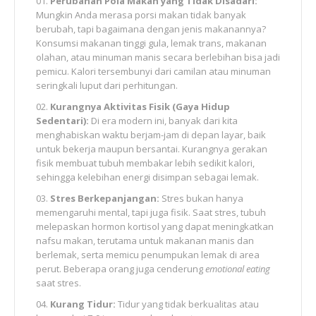
Perubahan Pola Makan yang Tidak Disadari:
Mungkin Anda merasa porsi makan tidak banyak
berubah, tapi bagaimana dengan jenis makanannya?
Konsumsi makanan tinggi gula, lemak trans, makanan
olahan, atau minuman manis secara berlebihan bisa jadi
pemicu. Kalori tersembunyi dari camilan atau minuman
seringkali luput dari perhitungan.
Kurangnya Aktivitas Fisik (Gaya Hidup
Sedentari):
Di era modern ini, banyak dari kita
menghabiskan waktu berjam-jam di depan layar, baik
untuk bekerja maupun bersantai. Kurangnya gerakan
fisik membuat tubuh membakar lebih sedikit kalori,
sehingga kelebihan energi disimpan sebagai lemak.
Stres Berkepanjangan:
Stres bukan hanya
memengaruhi mental, tapi juga fisik. Saat stres, tubuh
melepaskan hormon kortisol yang dapat meningkatkan
nafsu makan, terutama untuk makanan manis dan
berlemak, serta memicu penumpukan lemak di area
perut. Beberapa orang juga cenderung
emotional eating
saat stres.
Kurang Tidur:
Tidur yang tidak berkualitas atau