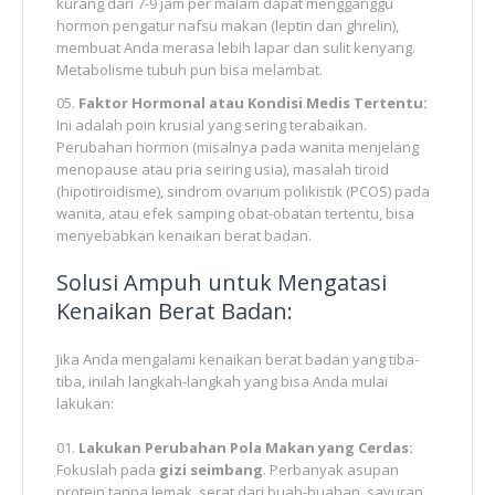
kurang dari 7-9 jam per malam dapat mengganggu
hormon pengatur nafsu makan (leptin dan ghrelin),
membuat Anda merasa lebih lapar dan sulit kenyang.
Metabolisme tubuh pun bisa melambat.
Faktor Hormonal atau Kondisi Medis Tertentu:
Ini adalah poin krusial yang sering terabaikan.
Perubahan hormon (misalnya pada wanita menjelang
menopause atau pria seiring usia), masalah tiroid
(hipotiroidisme), sindrom ovarium polikistik (PCOS) pada
wanita, atau efek samping obat-obatan tertentu, bisa
menyebabkan kenaikan berat badan.
Solusi Ampuh untuk Mengatasi
Kenaikan Berat Badan:
Jika Anda mengalami kenaikan berat badan yang tiba-
tiba, inilah langkah-langkah yang bisa Anda mulai
lakukan:
Lakukan Perubahan Pola Makan yang Cerdas:
Fokuslah pada
gizi seimbang
. Perbanyak asupan
protein tanpa lemak, serat dari buah-buahan, sayuran,