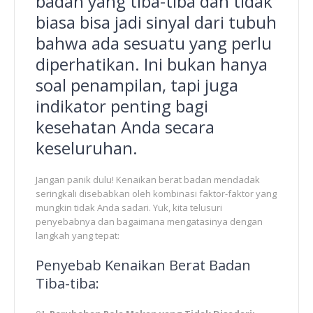
badan yang tiba-tiba dan tidak
biasa bisa jadi sinyal dari tubuh
bahwa ada sesuatu yang perlu
diperhatikan. Ini bukan hanya
soal penampilan, tapi juga
indikator penting bagi
kesehatan Anda secara
keseluruhan.
Jangan panik dulu! Kenaikan berat badan mendadak
seringkali disebabkan oleh kombinasi faktor-faktor yang
mungkin tidak Anda sadari. Yuk, kita telusuri
penyebabnya dan bagaimana mengatasinya dengan
langkah yang tepat:
Penyebab Kenaikan Berat Badan
Tiba-tiba: