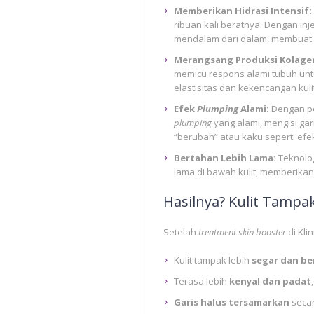
Memberikan Hidrasi Intensif:
ribuan kali beratnya. Dengan inje
mendalam dari dalam, membuat ku
Merangsang Produksi Kolage
memicu respons alami tubuh unt
elastisitas dan kekencangan kuli
Efek
Plumping
Alami:
Dengan pe
plumping
yang alami, mengisi gar
“berubah” atau kaku seperti ef
Bertahan Lebih Lama:
Teknolo
lama di bawah kulit, memberikan
Hasilnya? Kulit Tampak
Setelah
treatment
skin booster
di Kli
Kulit tampak lebih
segar dan be
Terasa lebih
kenyal dan padat
Garis halus tersamarkan
secar