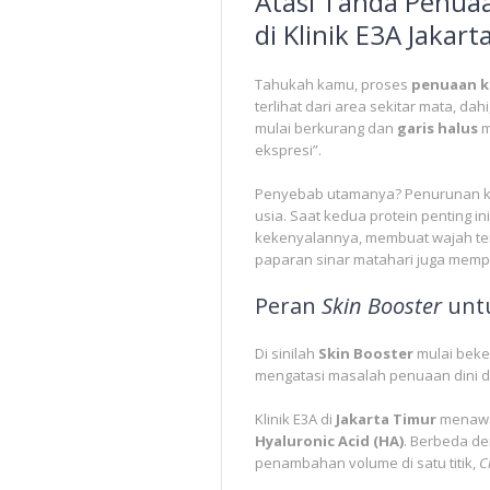
Atasi Tanda Penuaa
di Klinik E3A Jakar
Tahukah kamu, proses
penuaan k
terlihat dari area sekitar mata, dah
mulai berkurang dan
garis halus
m
ekspresi”.
Penyebab utamanya? Penurunan 
usia. Saat kedua protein penting i
kekenyalannya, membuat wajah terl
paparan sinar matahari juga mempe
Peran
Skin Booster
untu
Di sinilah
Skin Booster
mulai beke
mengatasi masalah penuaan dini 
Klinik E3A di
Jakarta Timur
menaw
Hyaluronic Acid (HA)
. Berbeda d
penambahan volume di satu titik,
C