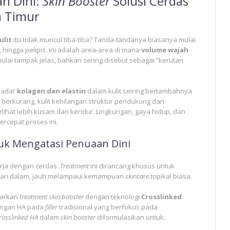
n Dini:
Skin Booster
Solusi Cerdas
ta Timur
ulit
itu tidak muncul tiba-tiba? Tanda-tandanya biasanya mulai
i, hingga pelipis. Ini adalah area-area di mana
volume wajah
ulai tampak jelas, bahkan sering disebut sebagai “kerutan
kadar
kolagen dan elastin
dalam kulit seiring bertambahnya
ni berkurang, kulit kehilangan struktur pendukung dan
ihat lebih kusam dan kendur. Lingkungan, gaya hidup, dan
rcepat proses ini.
k Mengatasi Penuaan Dini
rja dengan cerdas.
Treatment
ini dirancang khusus untuk
dari dalam, jauh melampaui kemampuan
skincare
topikal biasa.
arkan
treatment
skin booster
dengan teknologi
Crosslinked
engan HA pada
filler
tradisional yang berfokus pada
rosslinked HA
dalam
skin booster
diformulasikan untuk: