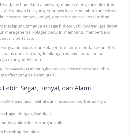
HA adalah humektan alami yang mampu mengikat molekul air
ksi ke lapisan kulit yang tepat,
skin booster
memberikan hidrasi
lit terasa lembap, kenyal, dan sehat secara keseluruhan.
n:
Meskipun utamanya sebagai hidrator,
skin booster
juga dapat
uk meregenerasi kolagen baru. Ini membantu memperbaiki
t secara bertahap.
ningkatan hidrasi dan kolagen, kulit akan mendapatkan efek
is halus dan area yang kehilangan volume tanpa terlihat
ek
filler
yang berlebihan.
gi
Crosslinked HA
memungkinkan
skin booster
bertahan lebih
 manfaat yang berkelanjutan.
 Lebih Segar, Kenyal, dan Alami
nik E3A, kamu bisa melihat dan merasakan perbedaannya:
rcahaya
, dengan
glow
alami.
, meningkatkan kekencangan kulit.
a bertahap dan alami.