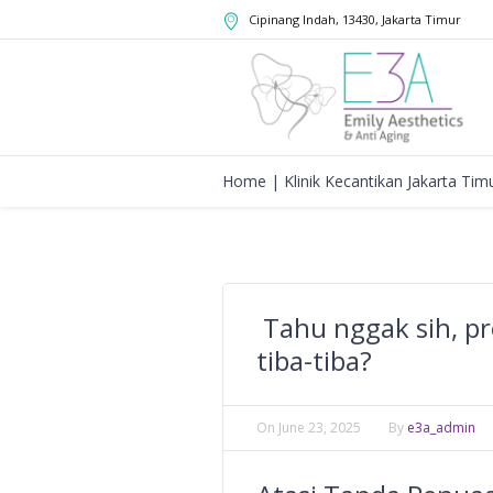
Cipinang Indah
,
13430
,
Jakarta Timur
Home | Klinik Kecantikan Jakarta Tim
Tahu nggak sih, p
tiba-tiba?
On
June 23, 2025
By
e3a_admin