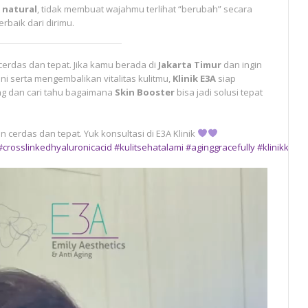
t
natural
, tidak membuat wajahmu terlihat “berubah” secara
erbaik dari dirimu.
cerdas dan tepat. Jika kamu berada di
Jakarta Timur
dan ingin
i serta mengembalikan vitalitas kulitmu,
Klinik E3A
siap
ng dan cari tahu bagaimana
Skin Booster
bisa jadi solusi tepat
 cerdas dan tepat. Yuk konsultasi di E3A Klinik
#crosslinkedhyaluronicacid
#kulitsehatalami
#aginggracefully
#klinikkeca