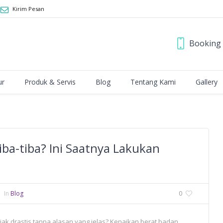
Kirim Pesan
Booking 
ur
Produk & Servis
Blog
Tentang Kami
Gallery
iba-tiba? Ini Saatnya Lakukan
In
Blog
0
k drastis tanpa alasan yang jelas? Kenaikan berat badan