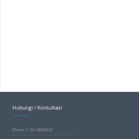
Bye Pipi Chubby &
Rahasia Kulit Glowing
Double Chin Kenalan
dan Awet Muda dengan
dengan Cooltera, Solusi
Skin Booster Rejuran
Tirus Tanpa Jarum
Blog
Blog
Hubungi / Konsultasi
Phone 1: 021-8628101