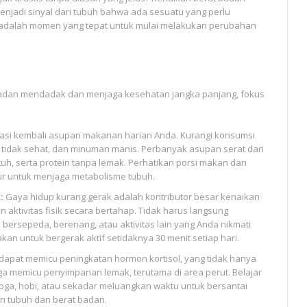
 menjadi sinyal dari tubuh bahwa ada sesuatu yang perlu
ini adalah momen yang tepat untuk mulai melakukan perubahan
badan mendadak dan menjaga kesehatan jangka panjang, fokus
asi kembali asupan makanan harian Anda. Kurangi konsumsi
k tidak sehat, dan minuman manis. Perbanyak asupan serat dari
utuh, serta protein tanpa lemak. Perhatikan porsi makan dan
ur untuk menjaga metabolisme tubuh.
:
Gaya hidup kurang gerak adalah kontributor besar kenaikan
 aktivitas fisik secara bertahap. Tidak harus langsung
, bersepeda, berenang, atau aktivitas lain yang Anda nikmati
kan untuk bergerak aktif setidaknya 30 menit setiap hari.
 dapat memicu peningkatan hormon kortisol, yang tidak hanya
a memicu penyimpanan lemak, terutama di area perut. Belajar
 yoga, hobi, atau sekadar meluangkan waktu untuk bersantai
n tubuh dan berat badan.