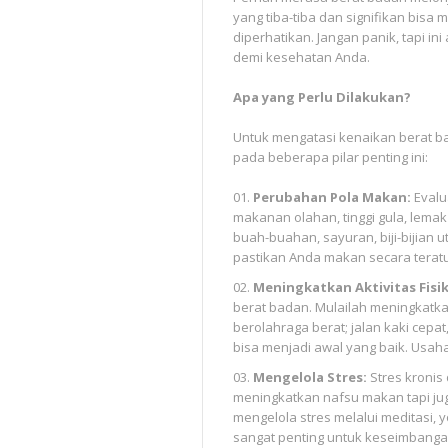
yang tiba-tiba dan signifikan bisa
diperhatikan. Jangan panik, tapi 
demi kesehatan Anda.
Apa yang Perlu Dilakukan?
Untuk mengatasi kenaikan berat 
pada beberapa pilar penting ini:
Perubahan Pola Makan:
Evalu
makanan olahan, tinggi gula, lema
buah-buahan, sayuran, biji-bijian 
pastikan Anda makan secara terat
Meningkatkan Aktivitas Fisik
berat badan. Mulailah meningkatkan
berolahraga berat; jalan kaki cepat
bisa menjadi awal yang baik. Usaha
Mengelola Stres:
Stres kronis
meningkatkan nafsu makan tapi jug
mengelola stres melalui meditasi,
sangat penting untuk keseimbanga