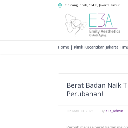
Cipinang Indah
,
13430
,
Jakarta Timur
Home | Klinik Kecantikan Jakarta Tim
Berat Badan Naik T
Perubahan!
On
May 30, 2025
By
e3a_admin
Pernah merasa berat badan melonja