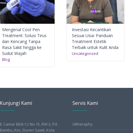
Mengenal Cool Pen
Investasi Kecantikan
Treatment: Solusi Tirus
Sesuai Usia: Panduan
dan Kencang Tanpa
Treatment Estetik
Rasa Sakit hingga ke
Terbaik untuk Kulit Anda
Sudut Wajah
Uncategorized
Blog
Kunjungi Kami
Servis Kami
Jl. Camar Blok Cc No.15, RW.3, Pd.
Ultheraphy
Bambu, Kec. Duren Sawit, Kota