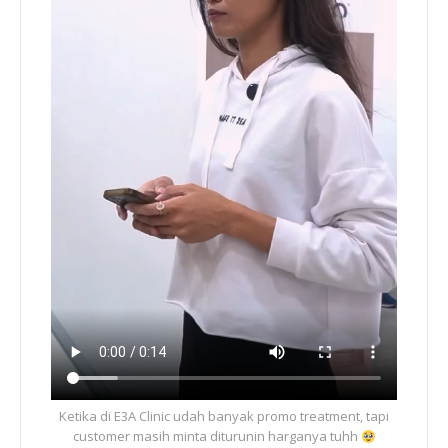
Ketika di E3A Clinic udah banyak promo treatment, tapi
customer masih minta diturunin harganya tuhh