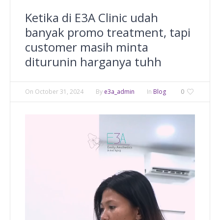
Ketika di E3A Clinic udah
banyak promo treatment, tapi
customer masih minta
diturunin harganya tuhh
On
October 31, 2024
By
e3a_admin
In
Blog
0