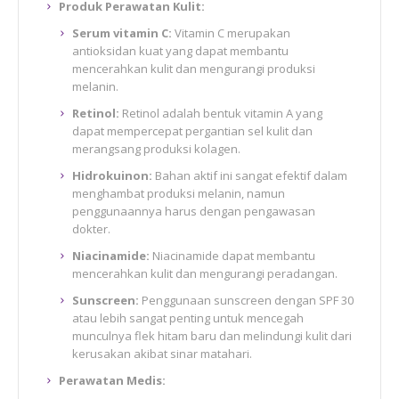
Produk Perawatan Kulit:
Serum vitamin C:
Vitamin C merupakan
antioksidan kuat yang dapat membantu
mencerahkan kulit dan mengurangi produksi
melanin.
Retinol:
Retinol adalah bentuk vitamin A yang
dapat mempercepat pergantian sel kulit dan
merangsang produksi kolagen.
Hidrokuinon:
Bahan aktif ini sangat efektif dalam
menghambat produksi melanin, namun
penggunaannya harus dengan pengawasan
dokter.
Niacinamide:
Niacinamide dapat membantu
mencerahkan kulit dan mengurangi peradangan.
Sunscreen:
Penggunaan sunscreen dengan SPF 30
atau lebih sangat penting untuk mencegah
munculnya flek hitam baru dan melindungi kulit dari
kerusakan akibat sinar matahari.
Perawatan Medis: