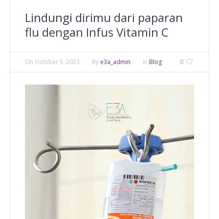
Lindungi dirimu dari paparan
flu dengan Infus Vitamin C
On
October 5, 2023
By
e3a_admin
In
Blog
0
Video
Player