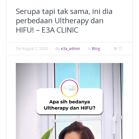
Serupa tapi tak sama, ini dia
perbedaan Ultherapy dan
HIFU! – E3A CLINIC
On
August 7, 2023
By
e3a_admin
In
Blog
0
Video
Player