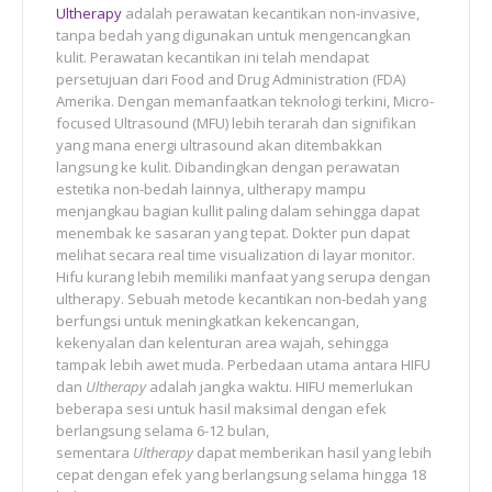
Ultherapy
adalah perawatan kecantikan non-invasive,
tanpa bedah yang digunakan untuk mengencangkan
kulit. Perawatan kecantikan ini telah mendapat
persetujuan dari Food and Drug Administration (FDA)
Amerika. Dengan memanfaatkan teknologi terkini, Micro-
focused Ultrasound (MFU) lebih terarah dan signifikan
yang mana energi ultrasound akan ditembakkan
langsung ke kulit. Dibandingkan dengan perawatan
estetika non-bedah lainnya, ultherapy mampu
menjangkau bagian kullit paling dalam sehingga dapat
menembak ke sasaran yang tepat. Dokter pun dapat
melihat secara real time visualization di layar monitor.
Hifu kurang lebih memiliki manfaat yang serupa dengan
ultherapy. Sebuah metode kecantikan non-bedah yang
berfungsi untuk meningkatkan kekencangan,
kekenyalan dan kelenturan area wajah, sehingga
tampak lebih awet muda. Perbedaan utama antara HIFU
dan
Ultherapy
adalah jangka waktu. HIFU memerlukan
beberapa sesi untuk hasil maksimal dengan efek
berlangsung selama 6-12 bulan,
sementara
Ultherapy
dapat memberikan hasil yang lebih
cepat dengan efek yang berlangsung selama hingga 18