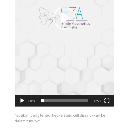
00:00
00:50
“apakah yang terjadi ketika stem cell disuntikkan ke
dalam tubuh?”
.