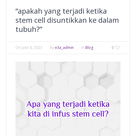
“apakah yang terjadi ketika
stem cell disuntikkan ke dalam
tubuh?”
On
June 8, 2023
By
e3a_admin
In
Blog
0
Video
Player